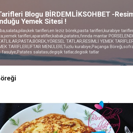
Ana içeriğe atla
Tarifleri Blogu BİRDEMLİKSOHBET -Resi
unduğu Yemek Sitesi !
,salata,pilav,kek tarifleri,en leziz börek,pasta tarifleri,kurabiye tarifler
sta,yemek tarifleri,aparatifler,kabak,patates,fırında mantar PORSELE
TATLILAR,PASTA,BÖREK,YÖRESEL TATLAR,RESİMLİ YEMEK TARİFLER
K TARİFLERİ,İFTAR MENÜLERİ,Tuzlu kurabiye,Paçanga Böreği,sofr
asulye,Patates salatası,degişik tatlar,degisik tatlar
Böreği