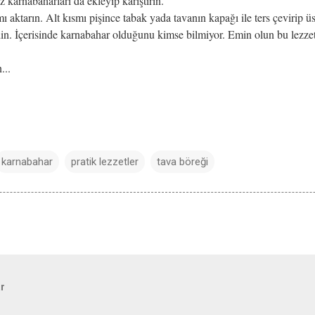
z karnabaharları da ekleyip karıştırın.
ı aktarın. Alt kısmı pişince tabak yada tavanın kapağı ile ters çevirip üs
din. İçerisinde karnabahar olduğunu kimse bilmiyor. Emin olun bu lezzet
...
karnabahar
pratik lezzetler
tava böreği
ar