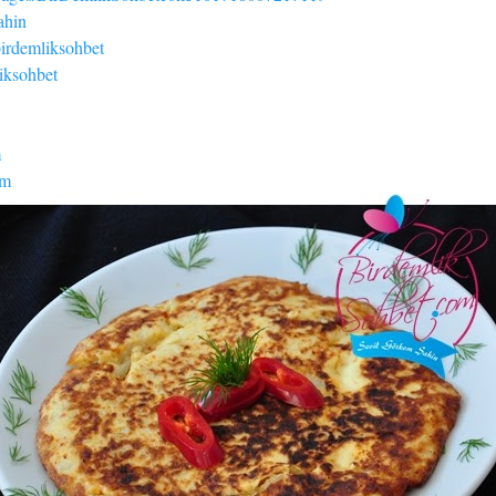
Sahin
birdemliksohbet
liksohbet
m
om