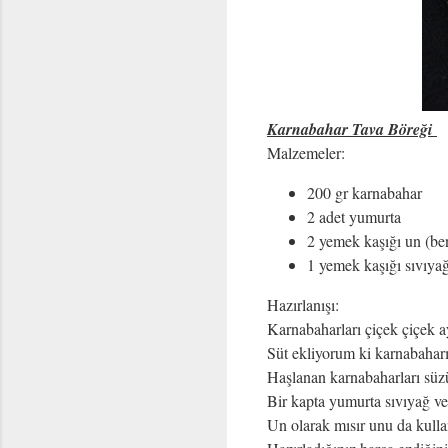
Karnabahar Tava Böreği
Malzemeler:
200 gr karnabahar
2 adet yumurta
2 yemek kaşığı un (be
1 yemek kaşığı sıvıya
Hazırlanışı:
Karnabaharları çiçek çiçek ay
Süt ekliyorum ki karnabahar
Haşlanan karnabaharları süzü
Bir kapta yumurta sıvıyağ ve
Un olarak mısır unu da kulla