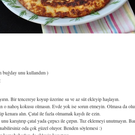
n buğday unu kullandım )
ğ
ırın. Bir tencereye koyup üzerine su ve az süt ekleyip haşlayın.
ın o nahoş kokusu olmasın. Evde yok ise sorun etmeyin. Olmasa da olur
p kenara alın. Çatal ile fazla olmamak kaydı ile ezin.
 unu karıştırıp çatal yada çırpıcı ile çırpın. Tuz eklemeyi unutmayın. 
nabilirsiniz oda çok güzel oluyor. Benden söylemesi :)