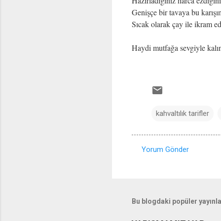
Hazırladığınız harca ezdiğini
Genişçe bir tavaya bu karışım
Sıcak olarak çay ile ikram e
Haydi mutfağa sevgiyle kalın
kahvaltılık tarifler
Yorum Gönder
Y
o
r
u
Bu blogdaki popüler yayınl
m