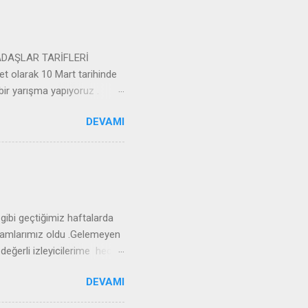
ADAŞLAR TARİFLERİ
larak 10 Mart tarihinde
ir yarışma yapıyoruz .
ev sahibesi olacaktır. Siz
DEVAMI
oruz... ARKADAŞLAR
UYURU YAPIYORSUNUZ
EVAMINI OKUYUNUZ
UNUZDA İDARE EDER,
LLANABİLİRSİNİZ
 ALTINDA CIKAR MUTLAKA
 gibi geçtiğimiz haftalarda
E KATILACAK OLAN
kramlarımız oldu .Gelemeyen
değerli izleyicilerime hediye
leyicilerime hediye paketi
DEVAMI
ye paketi kazanacaktır.
suprizimi beğendinizmi ? ?