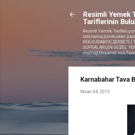
Resimli Yemek 
Tariflerinin Bul
Resimli Yemek Tarifleri,çorba
tatlı,hamur,börek,ekler pa
KEK,KURABİYE,ŞERBETLİ 
SOFRALARI,EN GÜZEL YEME
mutfağı,Beşamel sos,Taze f
Karnabahar Tava 
Nisan 04, 2015