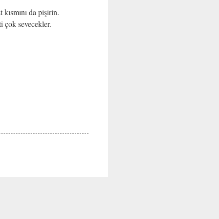
t kısmını da pişirin.
i çok sevecekler.