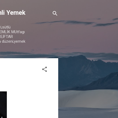
mli Yemek
i,sütlü
NDEMLİK MUtfagı
İ,İFTAR
a düzeni;yemek