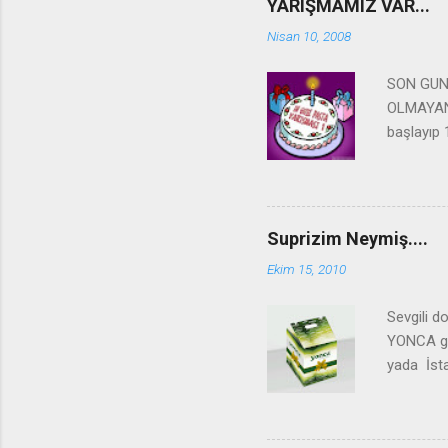
YARIŞMAMIZ VAR...
l
Nisan 10, 2008
a
r
SON GUN
OLMAYAN 
başlayıp 
Birinci o
değerli b
PASTALA
BENİM S
Suprizim Neymiş....
YAZISIN
Ekim 15, 2010
KÖTÜ, M
YILDIZL
Sevgili d
OYDAN D
YONCA gıd
ARKADAŞ
yada İsta
paketi yo
yollamaya
Daha önce