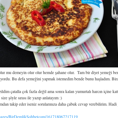
lur mu demeyin olur olur hemde şahane olur. Tam bir diyet yemeği ben
yordu. Bu defa yemeğini yapmak istemedim bende bunu haşladım. Biraz
zildim çatalla çok fazla değil ama sonra kalan yumurtalı harcın içine kat
ize şöyle sırası ile yazıp anlatayım :)
dan takip eder iseniz sorularınıza daha çabuk cevap verebilirim. Hadi g
/pages/BirDemlikSohbetcom/161718067217119