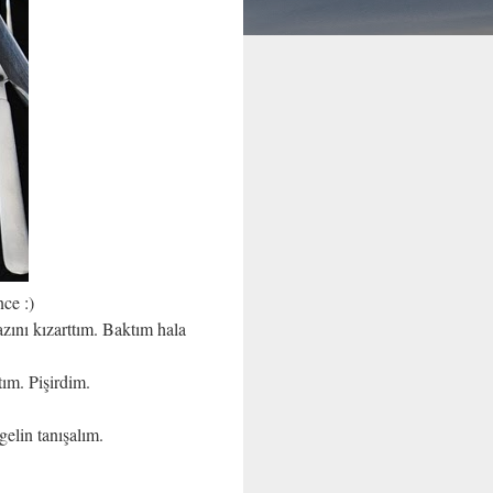
ce :)
ını kızarttım. Baktım hala
tım. Pişirdim.
elin tanışalım.