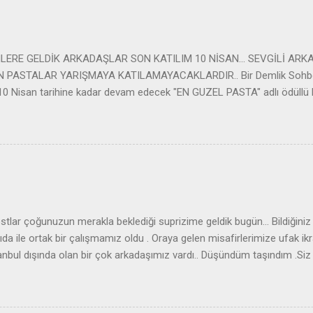
LERE GELDİK ARKADAŞLAR SON KATILIM 10 NİSAN... SEVGİLİ ARK
PASTALAR YARIŞMAYA KATILAMAYACAKLARDIR.. Bir Demlik Sohbet o
10 Nisan tarihine kadar devam edecek "EN GUZEL PASTA" adlı ödüllü b
lan arkadaşımız "PORSELEN DEMLİK ETKİNLİĞİ" nde 14 Nisan tarihinde 
log arkadaşlarımızın bu organizasyona katılımızı ve oylarınızı bekliy
RINIZI BİRİNCİ SAYFADA YAYINLIYORUZ VE ARKADAŞLARINIZA D
AYFAMDA YARIŞMAYA KATILDIGINIZI VE PASTANIZIN ALTINDAKİ D
IN HEMEN ALTINDA YILDIZLAR VAR ONLARA MAUSE İLE DOKUNDUG
ÜKEMMEL ,İYİ GİBİ YAZILAR ÇIKIYOR BUNLARA TIKLAYARAK OY KU
AR CIKMADIGINDA DEVAMINI TIKLAYIN DIYIP ACILAN SAYFANIN EN
ostlar çoğunuzun merakla beklediği suprizime geldik bugün... Bildiğiniz
A OY KULLANABİLİRSİNİZ . ŞİMDİDEN TÜM YARIŞMAYA KATILAN V
a ile ortak bir çalışmamız oldu . Oraya gelen misafirlerimize ufak i
LA...
nbul dışında olan bir çok arkadaşımız vardı.. Düşündüm taşındım .Siz 
llamak istedim. YONCA gıda sağolsun beni kırmadılar ve siz değerli iz
 karar verdik .. Yapacağımız kura da 3 şanslı izleyicimiz YONCA hedi
 etkinliğimize katılmış olan blog sahipleride KATILABİLİRLER. Nasıl 