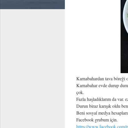
Karnabahardan tava böreği o
Karnabahar evde durup duru
çok.
Fazla haşladıklarım da var. e
Durun biraz karışık oldu ben s
Beni sosyal medya hesaplarım
Facebook grubum için.
https://www.facebook.com